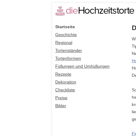
D
Startseite
Geschichte
Wi
Regional
Ti
Tortenständer
Ne
Tortenformen
Ho
Füllungen und Umhüllungen
Ho
Rezepte
De
Dekoration
Checkliste
So
he
Preise
kr
Bilder
li
ge
Fi