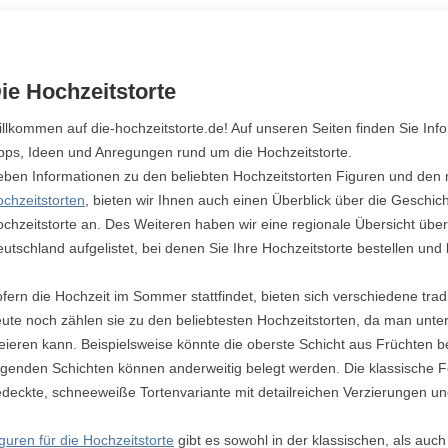
ie Hochzeitstorte
llkommen auf die-hochzeitstorte.de! Auf unseren Seiten finden Sie Info
pps, Ideen und Anregungen rund um die Hochzeitstorte.
ben Informationen zu den beliebten Hochzeitstorten Figuren und den
chzeitstorten
, bieten wir Ihnen auch einen Überblick über die Geschic
chzeitstorte an. Des Weiteren haben wir eine regionale Übersicht über
utschland aufgelistet, bei denen Sie Ihre Hochzeitstorte bestellen und 
fern die Hochzeit im Sommer stattfindet, bieten sich verschiedene trad
ute noch zählen sie zu den beliebtesten Hochzeitstorten, da man unter
eieren kann. Beispielsweise könnte die oberste Schicht aus Früchten 
egenden Schichten können anderweitig belegt werden. Die klassische Fo
deckte, schneeweiße Tortenvariante mit detailreichen Verzierungen 
guren für die Hochzeitstorte
gibt es sowohl in der klassischen, als auc