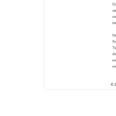
Da
se
ne
ti
Ne
Ih
Ti
d
ei
ei
© 2