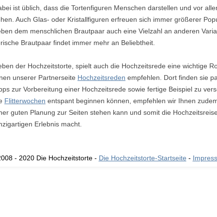
bei ist üblich, dass die Tortenfiguren Menschen darstellen und vor al
hen. Auch Glas- oder Kristallfiguren erfreuen sich immer größerer Popul
ben dem menschlichen Brautpaar auch eine Vielzahl an anderen Variat
erische Brautpaar findet immer mehr an Beliebtheit.
ben der Hochzeitstorte, spielt auch die Hochzeitsrede eine wichtige Ro
nen unserer Partnerseite
Hochzeitsreden
empfehlen. Dort finden sie p
pps zur Vorbereitung einer Hochzeitsrede sowie fertige Beispiel zu ve
ie
Flitterwochen
entspant beginnen können, empfehlen wir Ihnen zudem 
ner guten Planung zur Seiten stehen kann und somit die Hochzeitsrei
nzigartigen Erlebnis macht.
008 - 2020 Die Hochzeitstorte -
Die Hochzeitstorte-Startseite
-
Impres